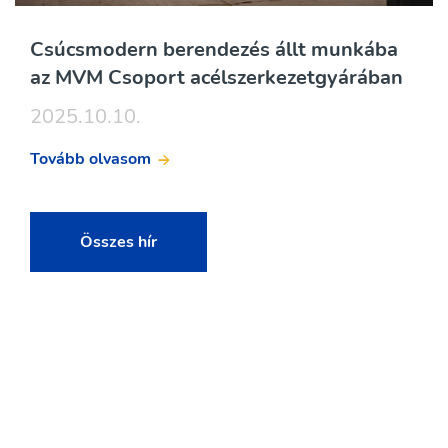
Csúcsmodern berendezés állt munkába
az MVM Csoport acélszerkezetgyárában
2025.10.10.
Tovább olvasom
Összes hír