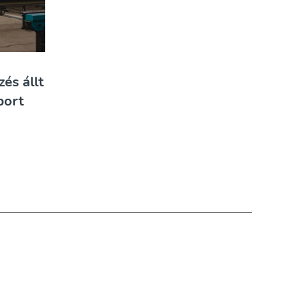
és állt
port
n