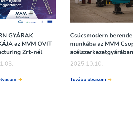
RN GYÁRAK
Csúcsmodern berendez
KÁJA az MVM OVIT
munkába az MVM Cso
cturing Zrt-nél
acélszerkezetgyárába
1.03.
2025.10.10.
olvasom
Tovább olvasom