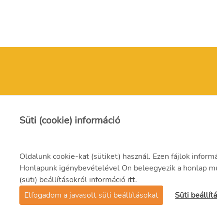
Süti (cookie) információ
Oldalunk cookie-kat (sütiket) használ. Ezen fájlok inform
Honlapunk igénybevételével Ön beleegyezik a honlap műk
(süti) beállításokról információ
itt
.
@2025 MVM OVIT Manufacturing Zrt.
Elfogadom a javasolt süti beállításokat
Süti beállí