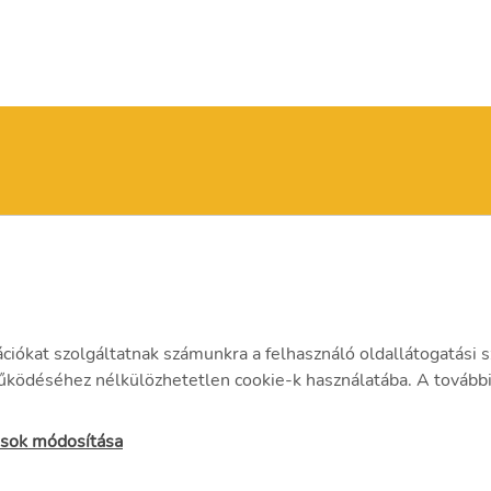
Kapcsolat
1158 Budape
ációkat szolgáltatnak számunkra a felhasználó oldallátogatási s
ödéséhez nélkülözhetetlen cookie-k használatába. A további 
tások módosítása