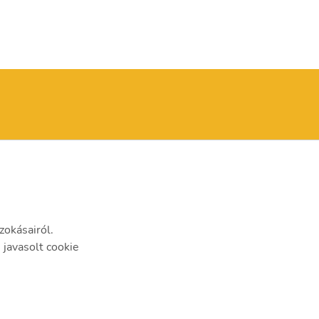
st, Késmárk utca 14.
zokásairól.
javasolt cookie